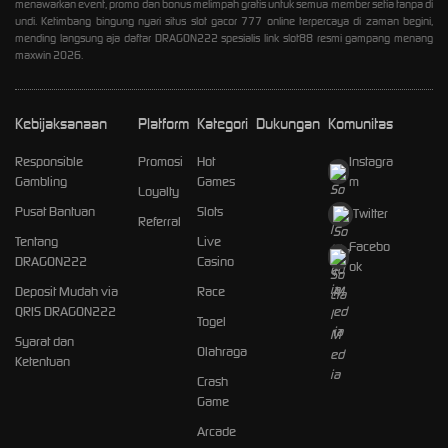
menawarkan event, promo dan bonus melimpah gratis untuk semua member setia tanpa di
undi. Ketimbang bingung nyari situs slot gacor 777 online terpercaya di zaman begini,
mending langsung aja daftar DRAGON222 spesialis link slot88 resmi gampang menang
maxwin 2026.
Kebijaksanaan
Platform
Kategori
Dukungan
Komunitas
Responsible
Promosi
Hot
Instagra
Gambling
Games
m
Loyalty
Pusat Bantuan
Slots
Twitter
Referral
Tentang
Live
Facebo
DRAGON222
Casino
ok
Deposit Mudah via
Race
QRIS DRAGON222
Togel
Syarat dan
Olahraga
Ketentuan
Crash
Game
Arcade