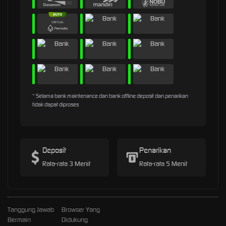
* Selama bank maintenance dan bank offline deposit dan penarikan
tidak dapat diproses
Deposit
Penarikan
Rata-rata 3 Menit
Rata-rata 5 Menit
Tanggung Jawab
Browser Yang
Bermain
Didukung