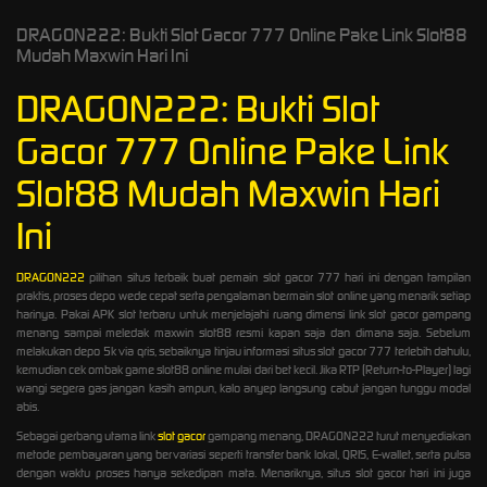
DRAGON222: Bukti Slot Gacor 777 Online Pake Link Slot88
Mudah Maxwin Hari Ini
DRAGON222: Bukti Slot
Gacor 777 Online Pake Link
Slot88 Mudah Maxwin Hari
Ini
DRAGON222
pilihan situs terbaik buat pemain slot gacor 777 hari ini dengan tampilan
praktis, proses depo wede cepat serta pengalaman bermain slot online yang menarik setiap
harinya. Pakai APK slot terbaru untuk menjelajahi ruang dimensi link slot gacor gampang
menang sampai meledak maxwin slot88 resmi kapan saja dan dimana saja. Sebelum
melakukan depo 5k via qris, sebaiknya tinjau informasi situs slot gacor 777 terlebih dahulu,
kemudian cek ombak game slot88 online mulai dari bet kecil. Jika RTP (Return-to-Player) lagi
wangi segera gas jangan kasih ampun, kalo anyep langsung cabut jangan tunggu modal
abis.
Sebagai gerbang utama link
slot gacor
gampang menang, DRAGON222 turut menyediakan
metode pembayaran yang bervariasi seperti transfer bank lokal, QRIS, E-wallet, serta pulsa
dengan waktu proses hanya sekedipan mata. Menariknya, situs slot gacor hari ini juga