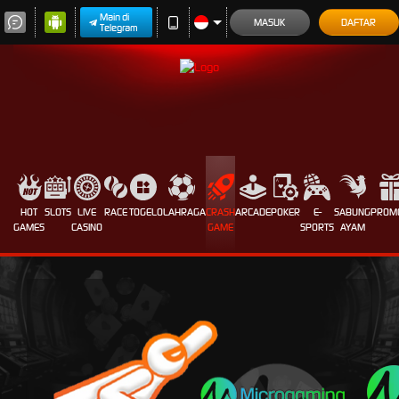
Main di
MASUK
DAFTAR
Telegram
HOT
SLOTS
LIVE
RACE
TOGEL
OLAHRAGA
CRASH
ARCADE
POKER
E-
SABUNG
PROM
GAMES
CASINO
GAME
SPORTS
AYAM