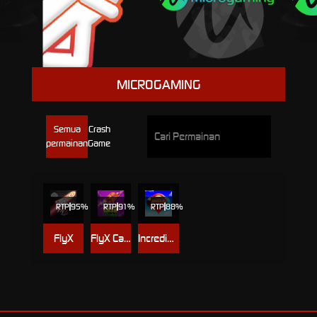
MICROGAMING
Semua
Crash
permainan
Game
RTP
95%
RTP
91%
RTP
88%
FlyX
FlyX Cash Turbo
Incredible Balloon Machine