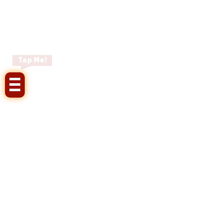
Tap Me!