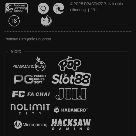
©2026 DRAGON222. Hak cipta
dilindungi | 18+
Platform Penyedia Layanan
Slots