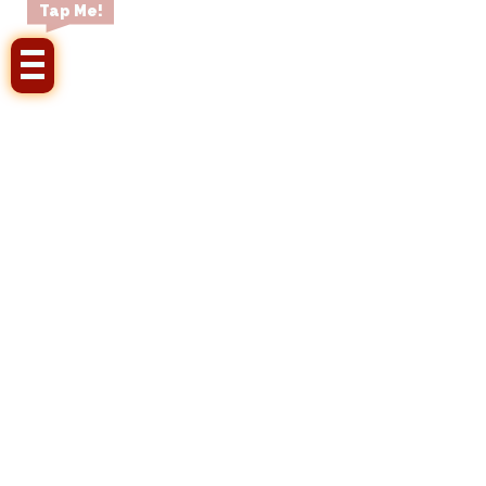
Tap Me!