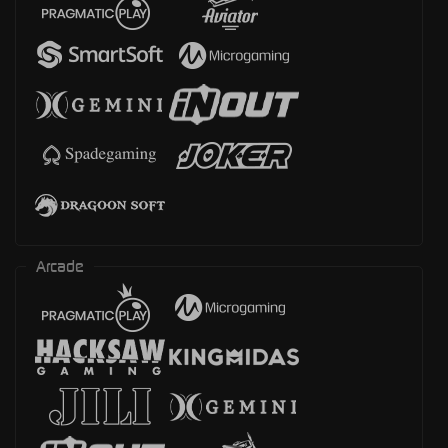
Arcade