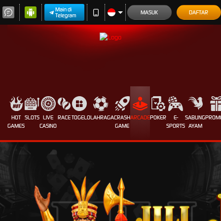
Main di
MASUK
DAFTAR
Telegram
HOT
SLOTS
LIVE
RACE
TOGEL
OLAHRAGA
CRASH
ARCADE
POKER
E-
SABUNG
PROM
GAMES
CASINO
GAME
SPORTS
AYAM