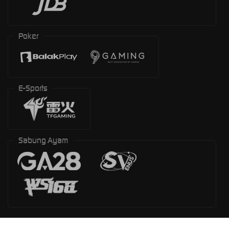
Poker
E-Sports
Sabung Ayam