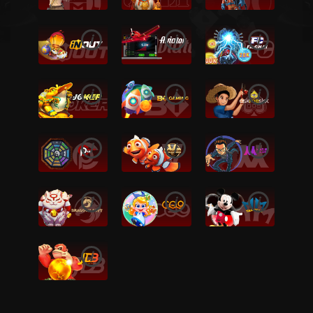
i
i
i
i
i
i
i
i
i
i
i
i
i