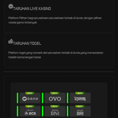
TARUHAN LIVE KASINO
Platform Pilihan bagi perusahaan-perusahaan terbaik di dunia, dengan pilihan
variasi game terbanyak
TARUHAN TOGEL
Platform togel yang menarik dari perusahan terbaik di dunia yang menawarkan
hadiah kemenangan besar