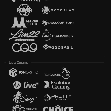
Live Casino