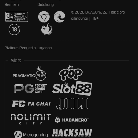
Bermain
Didukung
©2026 DRAGON222. Hak cipta
dilindungi | 18+
Platform Penyedia Layanan
Slots