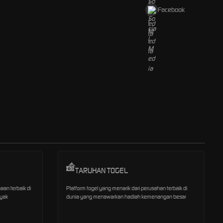
Facebook
TARUHAN TOGEL
aan terbaik di
Platform togel yang menarik dari perusahan terbaik di
nyak
dunia yang menawarkan hadiah kemenangan besar