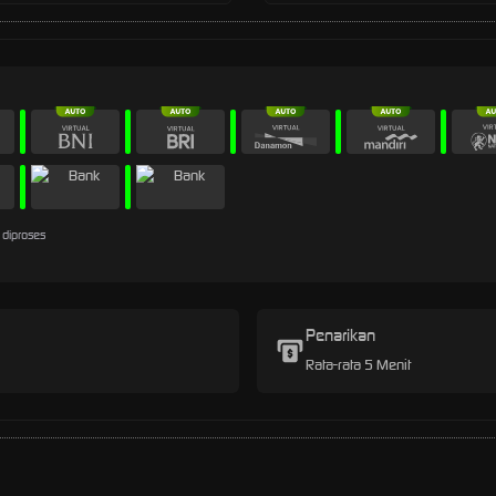
 diproses
Penarikan
Rata-rata 5 Menit