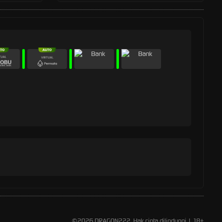
©2026 DRAGON222. Hak cipta dilindungi | 18+