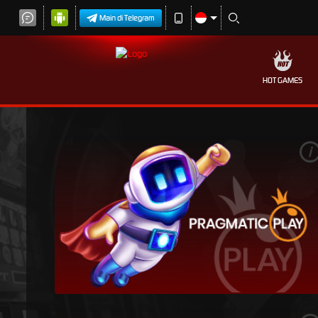
Main di Telegram
HOT GAMES
i