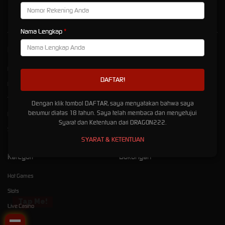
resmi gampang menang maxwin 2026.
Nama Lengkap
Kebijaksanaan
Platform
Responsible Gambling
Promosi
Pusat Bantuan
Loyalty
Tentang DRAGON222
Referral
Dengan klik tombol DAFTAR, saya menyatakan bahwa saya
berumur diatas 18 tahun. Saya telah membaca dan menyetujui
Deposit Mudah via QRIS DRAGON222
Syarat dan Ketentuan dari DRAGON222.
Syarat dan Ketentuan
SYARAT & KETENTUAN
Kategori
Dukungan
Hot Games
Slots
Tap Me!
Live Casino
Race