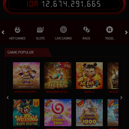
IDR
12,674,291,665
HOT GAMES
SLOTS
LIVE CASINO
RACE
TOGEL
OL
GAME POPULER
GATES OF OLYMPUS POP
TREASURES OF AZTEC
NEZHA 2
WUKONG - BLACK SCATTER
SWEET BONANZA 2500
GATES OF OLYMPUS 1000
PIRATE QUEST 1