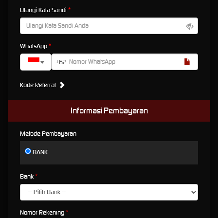
DRAGON222: Bukti Slot
Ulangi Kata Sandi
Gacor 777 Online Pake Link
Slot88 Mudah Maxwin Hari
WhatsApp
Ini
+62
DRAGON222
pilihan situs terbaik buat pemain slot gacor 777 hari ini dengan tampilan
Kode Referral
praktis, proses depo wede cepat serta pengalaman bermain slot online yang menarik setiap
harinya. Pakai APK slot terbaru untuk menjelajahi ruang dimensi link slot gacor gampang
Informasi Pembayaran
menang sampai meledak maxwin slot88 resmi kapan saja dan dimana saja. Sebelum
melakukan depo 5k via qris, sebaiknya tinjau informasi situs slot gacor 777 terlebih dahulu,
kemudian cek ombak game slot88 online mulai dari bet kecil. Jika RTP (Return-to-Player)
Metode Pembayaran
lagi wangi segera gas jangan kasih ampun, kalo anyep langsung cabut jangan tunggu
modal abis.
BANK
Sebagai gerbang utama link
slot gacor
gampang menang, DRAGON222 turut
menyediakan metode pembayaran yang bervariasi seperti transfer bank lokal, QRIS, E-
Bank
wallet, serta pulsa dengan waktu proses hanya sekedipan mata. Menariknya, situs slot
gacor hari ini juga menawarkan event, promo dan bonus melimpah gratis untuk semua
member setia tanpa di undi. Ketimbang bingung nyari situs slot gacor 777 online
Nomor Rekening
terpercaya di zaman begini, mending langsung aja daftar DRAGON222 spesialis link slot88